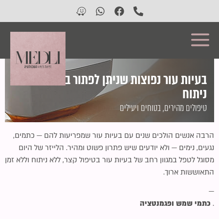
השבת את ההבזקים
visibility_off
סמן כותרות
title
בעיות עור נפוצות שניתן לפתור בלייזר — ללא
צבע רקע
settings
ניתוח
זום (הקטנה)
zoom_out
טיפולים מהירים, בטוחים ויעילים
זום (הגדלה)
zoom_in
הקטנת גופן
remove_circle_outline
הרבה אנשים הולכים שנים עם בעיות עור שמפריעות להם — כתמים,
הגדלת גופן
add_circle_outline
נגעים, נימים — ולא יודעים שיש פתרון פשוט ומהיר. הלייזר של היום
גופן קריא
מסוגל לטפל במגוון רחב של בעיות עור בטיפול קצר, ללא ניתוח וללא זמן
spellcheck
התאוששות ארוך.
ניגודיות בהירה
brightness_high
—
ניגודיות כהה
brightness_low
.
כתמי שמש ופגמנטציה
הוסף קו תחתון לקישורים
format_underlined