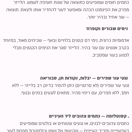
כתמים חומים שמופיעים כתוצאה של שנות חשיפה לשמש. הלייזר
סמן קישורים
font_download
מפרק את הפיגמנט הכהה ומאפשר לעור להחדיר אותו ולצאת. תוצאה
— עור אחיד ובהיר יותר.
לאפס את כל האפשרויות
cached
נימים שבורים וקופרוז
אדמומיות כרונית, נימי דם קטנים בלחיים ובאף — שכיחים מאוד, במיוחד
בקרב אנשים עם עור בהיר. הלייזר סוגר את הנימים הקטנים מבלי
לפגוע בעור שמסביב.
נגעי עור שפירים — יבלות, נקודות חן, סבוריאה
נגעי עור שפירים (לא סרטניים) ניתן להסיר בדיוק רב בלייזר — ללא
חתך, ללא תפרים, עם ריפוי מהיר. מתאים לנגעים בפנים ובגוף.
. קסנטלזמה — כתמים צהובים ליד העיניים
כתמים צהובים-לבנים, או נגעים שטוחים או בולטים שמופיעים
בעפעפיים וסביב העיינים — שקיעות של שומן וכולסטרול מתחת לעור.