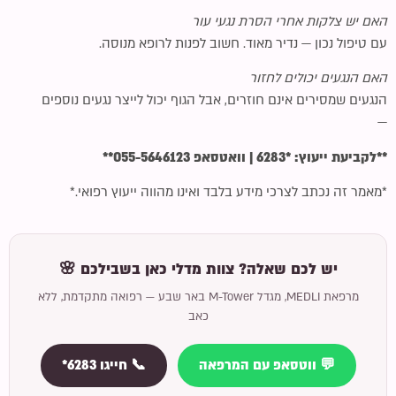
האם יש צלקות אחרי הסרת נגעי עור
עם טיפול נכון — נדיר מאוד. חשוב לפנות לרופא מנוסה.
האם הנגעים יכולים לחזור
הנגעים שמסירים אינם חוזרים, אבל הגוף יכול לייצר נגעים נוספים
—
**לקביעת ייעוץ: *6283 | וואטסאפ 055-5646123**
*מאמר זה נכתב לצרכי מידע בלבד ואינו מהווה ייעוץ רפואי.*
יש לכם שאלה? צוות מדלי כאן בשבילכם 🌸
מרפאת MEDLI, מגדל M-Tower באר שבע — רפואה מתקדמת, ללא
כאב
💬 ווטסאפ עם המרפאה
📞 חייגו 6283*