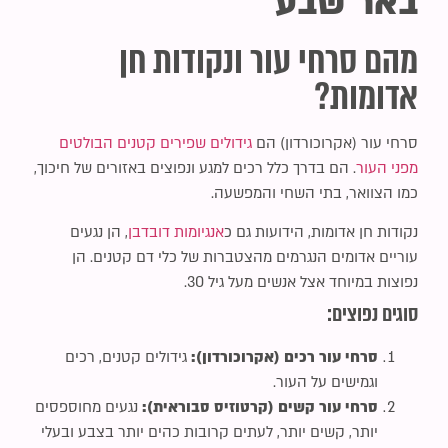
באר שבע
סמן קישורים
font_download
מהם סרחי עור ונקודות חן
לאפס את כל האפשרויות
cached
אדומות?
סרחי עור (אקרוכורדון) הם
גידולים שפירים קטנים הבולטים
מפני העור
. הם בדרך כלל רכים למגע ונפוצים באזורים של חיכוך,
כמו הצוואר, בתי השחי והמפשעה.
נקודות חן אדומות, הידועות גם כ
אנגיומות דובדבן
, הן נגעים
עוריים אדומים הנגרמים מהצטברות של כלי דם קטנים. הן
נפוצות במיוחד אצל אנשים מעל גיל 30.
סוגים נפוצים:
סרחי עור רכים (אקרוכורדון):
גידולים קטנים, רכים
וגמישים על העור.
סרחי עור קשים (קרטוזיס סבוראית):
נגעים מחוספסים
יותר, קשים יותר, לעתים קרובות כהים יותר בצבע ובעלי