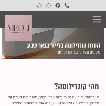
השבת את ההבזקים
visibility_off
סמן כותרות
title
צבע רקע
settings
הסרת קונדילומה בלייזר בבאר שבע
זום (הקטנה)
zoom_out
טיפולים מהירים, בטוחים ויעילים
זום (הגדלה)
zoom_in
הקטנת גופן
remove_circle_outline
הגדלת גופן
add_circle_outline
גופן קריא
spellcheck
מהי קונדילומה?
ניגודיות בהירה
brightness_high
ניגודיות כהה
brightness_low
קונדילומה, הידועה גם כ"יבלות אברי המין", היא זיהום הנגרם על
הוסף קו תחתון לקישורים
format_underlined
ידי נגיף הפפילומה האנושי (HPV). זהו אחד הזיהומים המיניים