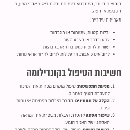
הנפוצים ביותר, המתבטא בצמיחת יבלות באזור אברי המין, פי
סמן קישורים
font_download
הטבעת או הפה.
לאפס את כל האפשרויות
cached
מאפיינים עיקריים:
יבלות קטנות, שטוחות או מוגבהות
צבע ורדרד או בצבע העור
עשויות להופיע כגוש בודד או בקבוצות
לרוב אינן כואבות, אך עלולות לגרום לגירוד או אי נוחות
חשיבות הטיפול בקונדילומה
מניעת התפשטות
: טיפול מוקדם מפחית את הסיכון
להעברת הנגיף לאחרים.
הקלה על תסמינים
: הסרת היבלות מפחיתה אי נוחות
וגירוד.
שיפור אסתטי
: הסרת היבלות משפרת את המראה
האסתטי של האזור הנגוע.
בריאות נפשית
: טיפול יעיל יכול להפחית חרדה ולשפר